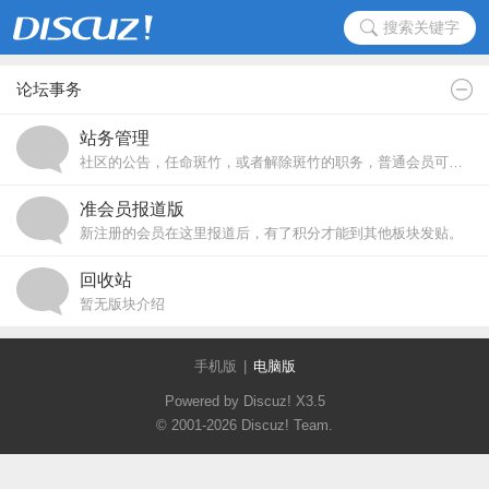
搜索关键字
论坛事务
站务管理
社区的公告，任命斑竹，或者解除斑竹的职务，普通会员可在此申请斑竹，以及对论坛的建议、投诉、批评请在此发表
准会员报道版
新注册的会员在这里报道后，有了积分才能到其他板块发贴。
回收站
暂无版块介绍
手机版
|
电脑版
Powered by Discuz!
X3.5
© 2001-2026
Discuz! Team
.